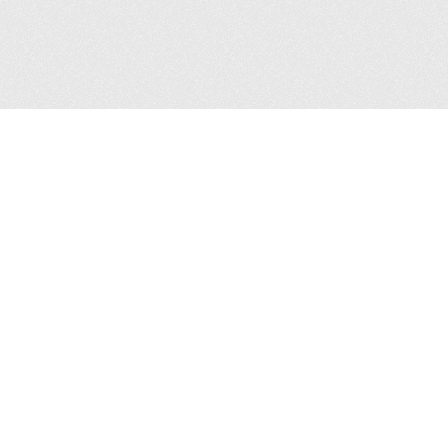
ón
Enlaces
Centro de Contacto
gentes Sur 1582, Col. Crédito
Transparencia Sindicato
r, Alcaldía Benito Juárez.
 Ciudad de México.