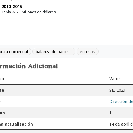
2010-2015
Tabla_A.5.3 Millones de dólares
anza comercial
balanza de pagos...
egresos
ormación Adicional
po
Valor
te
SE, 2021.
r
Dirección de
ión
1
ma actualización
14 de abril 