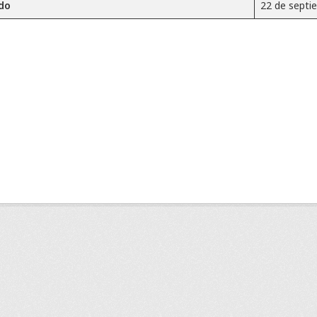
do
22 de septi