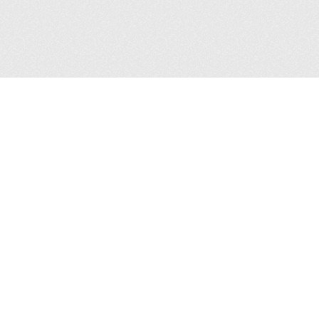
Ubicaci
Av. Insur
Constructo
CP 03940,