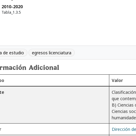
2010-2020
Tabla_1.3.5
a de estudio
egresos licenciatura
ormación Adicional
po
Valor
te
Clasificaci
que contempl
B) Ciencias 
Ciencias soc
humanidades,
r
Dirección de