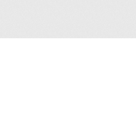
Ubicaci
Av. Insur
Constructo
CP 03940,