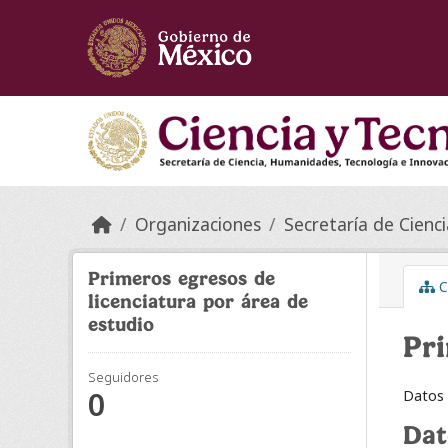
Skip to main content
Organizaciones
Secretaría de Ciencia
Primeros egresos de
C
licenciatura por área de
estudio
Pri
Seguidores
0
Datos 
Dat