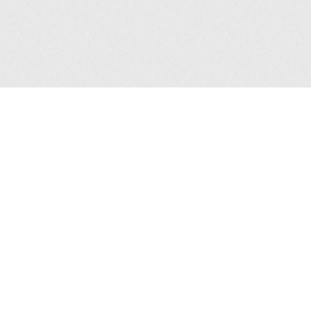
ón
Enlaces
Centro de Contacto
gentes Sur 1582, Col. Crédito
Transparencia Sindicato
r, Alcaldía Benito Juárez.
 Ciudad de México.