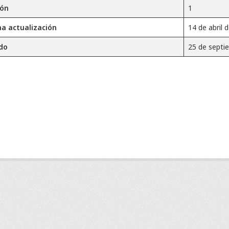
ión
1
ma actualización
14 de abril 
do
25 de septi