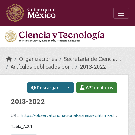
Skip to main content
Organizaciones
Secretaría de Ciencia,...
Artículos publicados por...
2013-2022
Descargar
API de datos
2013-2022
URL:
https://observatorionacional-sisnai.secihti.mx/dataset/908103f9-0e6b-4d0a-b28f-a6d271da929a/resource/20da9ac2-05b2-4f05-a887-7af73dd5e9d6/download/tabla_a.2.1.csv
Tabla_A.2.1