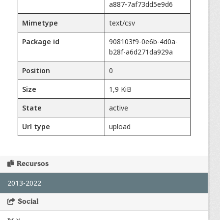
a887-7af73dd5e9d6
Mimetype
text/csv
Package id
908103f9-0e6b-4d0a-
b28f-a6d271da929a
Position
0
Size
1,9 KiB
State
active
Url type
upload
Recursos
2013-2022
Social